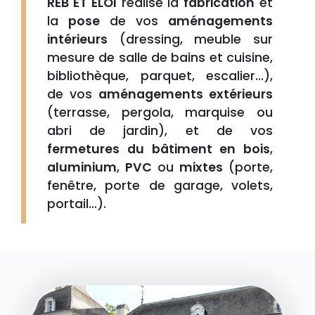
REB ET ELOI
réalise la
fabrication
et
la
pose
de vos
aménagements
intérieurs
(dressing, meuble sur
mesure de salle de bains et cuisine,
bibliothèque, parquet, escalier...),
de vos
aménagements extérieurs
(terrasse, pergola, marquise ou
abri de jardin), et de vos
fermetures du bâtiment en bois
,
aluminium
,
PVC
ou
mixtes
(porte,
fenêtre, porte de garage, volets,
portail…).